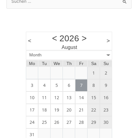
u
c
h
e
<
2026
>
n
<
>
August
n
Month
a
Mo
Tu
We
Th
Fr
Sa
Su
c
h
1
2
:
3
4
5
6
7
8
9
10
11
12
13
14
15
16
17
18
19
20
21
22
23
24
25
26
27
28
29
30
31