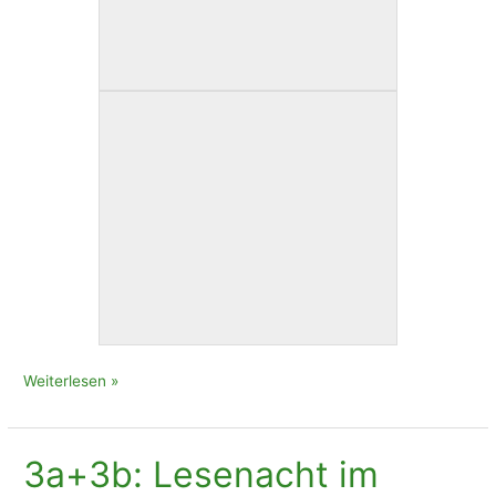
2a:
Weiterlesen »
Robotik
–
ein
3a+3b: Lesenacht im
ganz