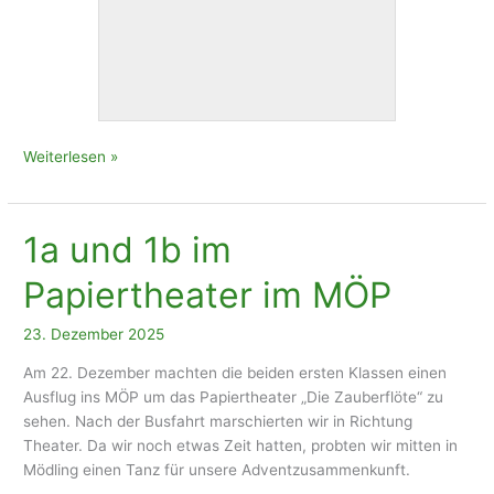
2a:
Weiterlesen »
Auf
Spurensuche
im
1a und 1b im
Haus
des
Papiertheater im MÖP
Meeres
23. Dezember 2025
Am 22. Dezember machten die beiden ersten Klassen einen
Ausflug ins MÖP um das Papiertheater „Die Zauberflöte“ zu
sehen. Nach der Busfahrt marschierten wir in Richtung
Theater. Da wir noch etwas Zeit hatten, probten wir mitten in
Mödling einen Tanz für unsere Adventzusammenkunft.