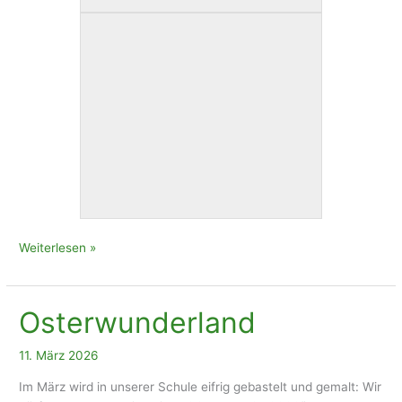
3a+3b:
Weiterlesen »
Lesenacht
im
Kraftwerk
Osterwunderland
11. März 2026
Im März wird in unserer Schule eifrig gebastelt und gemalt: Wir