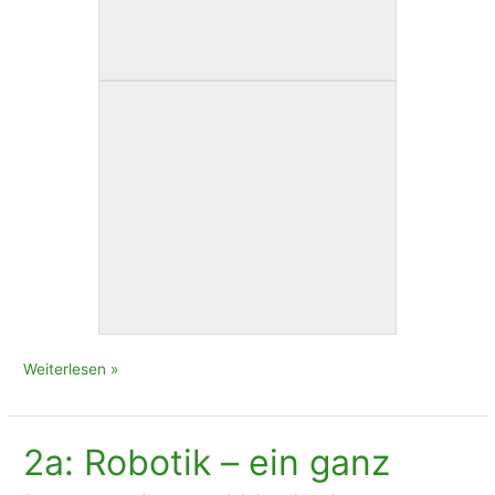
Projekttage
Weiterlesen »
der
4b
in
2a: Robotik – ein ganz
Loosdorf