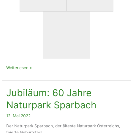
Der
Weiterlesen »
Kindergarten
auf
Besuch
Jubiläum: 60 Jahre
Naturpark Sparbach
12. Mai 2022
Der Naturpark Sparbach, der älteste Naturpark Österreichs,
feierte Geburtstag!