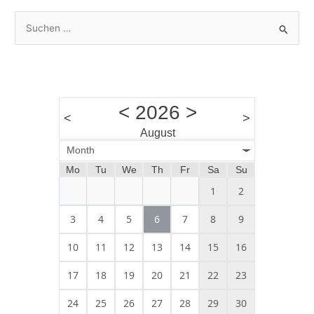
S
u
c
h
e
<
2026
>
n
<
>
August
n
Month
a
Mo
Tu
We
Th
Fr
Sa
Su
c
h
1
2
:
3
4
5
6
7
8
9
10
11
12
13
14
15
16
17
18
19
20
21
22
23
24
25
26
27
28
29
30