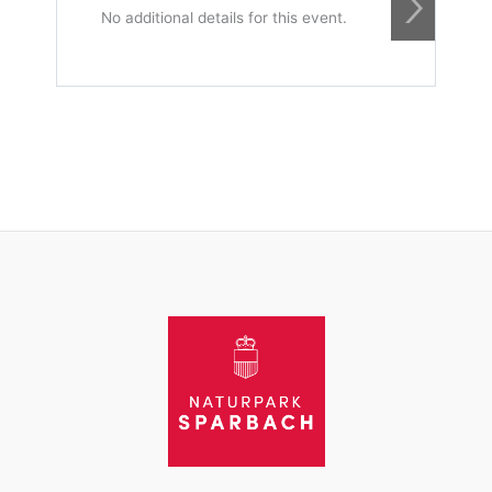
2
No additional details for this event.
N